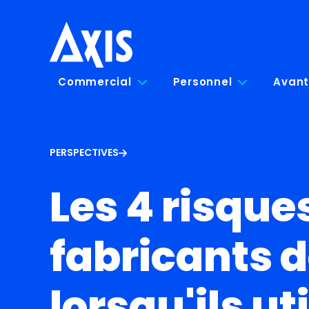
Commercial
Personnel
Avant
PERSPECTIVES
Les 4 risque
fabricants 
lorsqu'ils ut