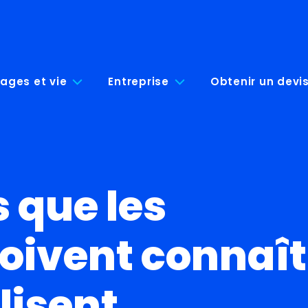
ages et vie
Entreprise
Obtenir un devi
s que les
doivent connaît
ilisent