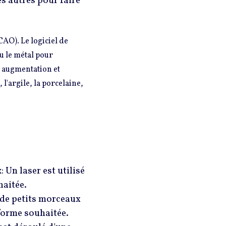
s autres pour faire
CAO). Le logiciel de
ou le métal pour
e augmentation et
l'argile, la porcelaine,
x
: Un laser est utilisé
haitée.
r de petits morceaux
 forme souhaitée.