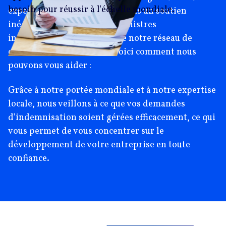
besoin pour réussir à l'échelle mondiale.
expertise localisée. Nous offrons un soutien
inégalé dans la gestion des sinistres
internationaux avec l'aide de notre réseau de
courtiers internationaux. Voici comment nous
pouvons vous aider :
Grâce à notre portée mondiale et à notre expertise
locale, nous veillons à ce que vos demandes
d'indemnisation soient gérées efficacement, ce qui
vous permet de vous concentrer sur le
développement de votre entreprise en toute
confiance.