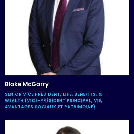
Blake McGarry
SENIOR VICE PRESIDENT, LIFE, BENEFITS, &
WEALTH (VICE-PRÉSIDENT PRINCIPAL, VIE,
AVANTAGES SOCIAUX ET PATRIMOINE)