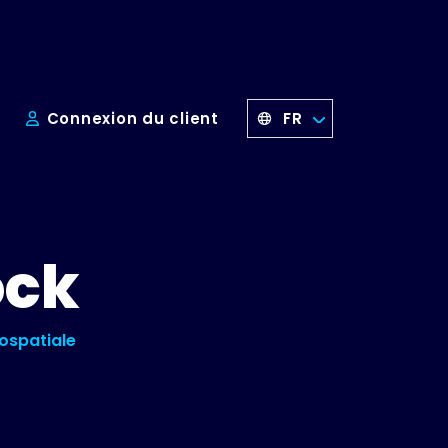
FR
s
Connexion du client
ock
rospatiale