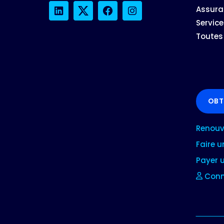
Assura
LinkedIn
Twitter
Facebook
Instagram
Service
Toutes 
OBT
Renouve
Faire 
Payer 
Conne