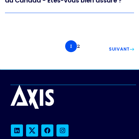
au Canada - Êtes-vous bien assuré ?
1
2
SUIVANT
LinkedIn
Twitter
Facebook
Instagram