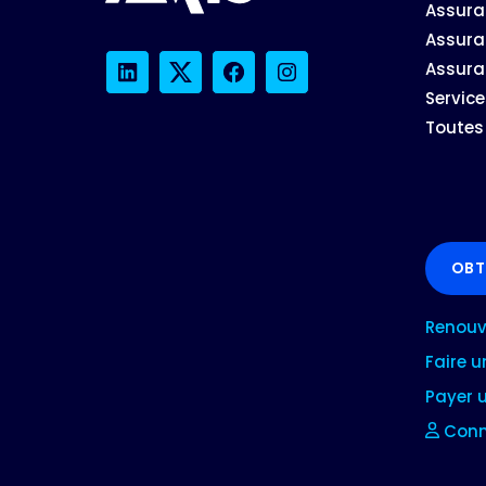
Assura
Assura
Assura
LinkedIn
Twitter
Facebook
Instagram
Service
Toutes 
OBT
Renouve
Faire 
Payer 
Conne