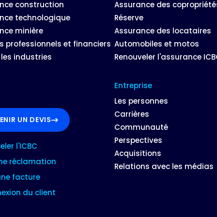
nce construction
Assurance des copropriété
nce technologique
Réserve
nce minière
Assurance des locataires
s professionnels et financiers
Automobiles et motos
les industries
Renouveler l'assurance IC
Entreprise
Les personnes
Carrières
ENIR UN DEVIS
Communauté
Perspectives
ler l'ICBC
Acquisitions
une réclamation
Relations avec les médias
une facture
xion du client